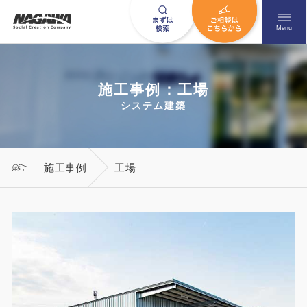
メニュ
Menu
施工事例：工場
お問い合わせはこちら
システム建築
0120-09-9663
施工事例
工場
営業時間AM 9:00〜PM6:00
土日祝日を除く
HOME
ナガワについて知る
ニュース一覧
展示場を探す