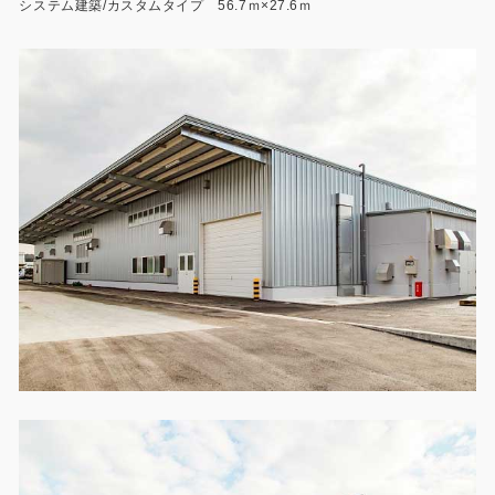
システム建築/カスタムタイプ 56.7ｍ×27.6ｍ
製品特長と納入までの流れ
特定商取引法に基づく表記
ユニットハウス
映像集
モジュール建築（プレハブ）
ナガワひまわり財団
システム建築
危険物保管庫
防災倉庫
展示場用地の募集