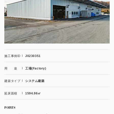
施工事例
用途から探す
あなたにナガワがお薦めの理由
事務所・作業場
Webカタログ
倉庫・工場
会社概要
店舗
よくあるご質問
施工事例ID
J0230351
ガレージ・物置
用 途
工場(Factory)
勉強部屋・子供部屋
その他
建築タイプ
システム建築
休憩室・喫煙室
お問い合わせ
延床面積
1594.96㎡
中古品
ショッピングカート
利用規約
POINTS