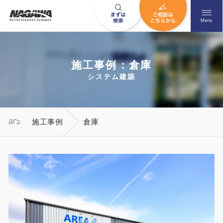
メニュ
Menu
施工事例：倉庫
お問い合わせはこちら
システム建築
0120-09-9663
施工事例
倉庫
営業時間AM 9:00〜PM6:00
土日祝日を除く
HOME
ナガワについて知る
ニュース一覧
展示場を探す