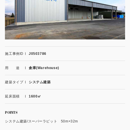
施工事例
用途から探す
あなたにナガワがお薦めの理由
事務所・作業場
Webカタログ
倉庫・工場
会社概要
施工事例ID
J0503786
店舗
よくあるご質問
用 途
倉庫(Warehouse)
ガレージ・物置
勉強部屋・子供部屋
建築タイプ
システム建築
その他
休憩室・喫煙室
お問い合わせ
延床面積
1600㎡
中古品
ショッピングカート
POINTS
システム建築/スーパーラピット 50m×32m
利用規約