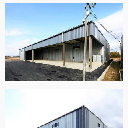
製品特長と納入までの流れ
特定商取引法に基づく表記
ユニットハウス
映像集
モジュール建築（プレハブ）
ナガワひまわり財団
システム建築
危険物保管庫
防災倉庫
展示場用地の募集