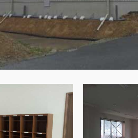
0120-09-966
ら
営業時間AM 9:00〜PM6:0
土日祝日を除く
製品特長と納入までの流れ
ナガワについて
ユニットハウス
展示場を探す
モジュール建築（プレハブ）
施工事例
システム建築
あなたにナガワ