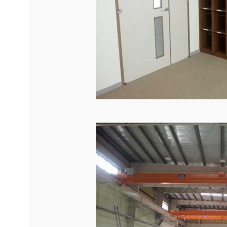
ガレージ・物置
勉強部屋・子供部屋
休憩室・喫煙室
中古品
展示場用地の募集