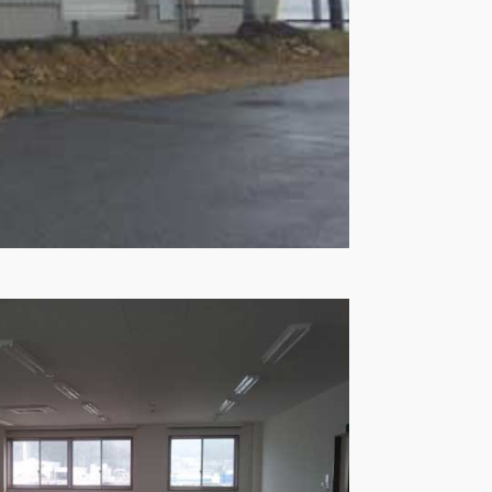
3
0
知る
がお薦めの理由