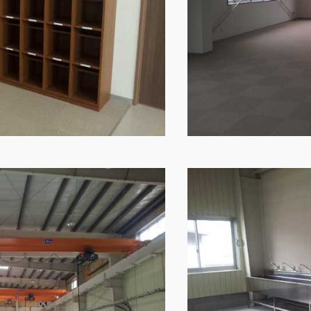
危険物保管庫
Webカタログ
防災倉庫
会社概要
よくあるご質問
その他
お問い合わせ
ショッピングカ
利用規約
特定商取引法に
映像集
ナガワひまわり