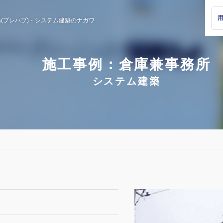
(プレハブ)・
システム建築のナガワ
施工事例：倉庫兼事務所
システム建築