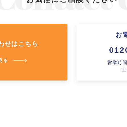
お
わせはこちら
012
見る
営業時間A
土