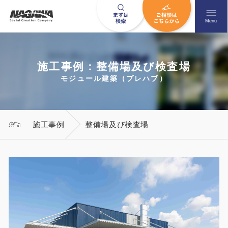
メニュ
Menu
施工事例：整備場及び検査場
お問い合わせはこちら
モジュール建築（プレハブ）
0120-09-9663
施工事例
整備場及び検査場
営業時間AM 9:00〜PM6:00
土日祝日を除く
HOME
ナガワについて知る
ニュース一覧
展示場を探す