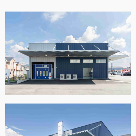
製品特長と納入までの流れ
特定商取引法に基づく表記
ユニットハウス
映像集
モジュール建築（プレハブ）
ナガワひまわり財団
システム建築
危険物保管庫
防災倉庫
展示場用地の募集