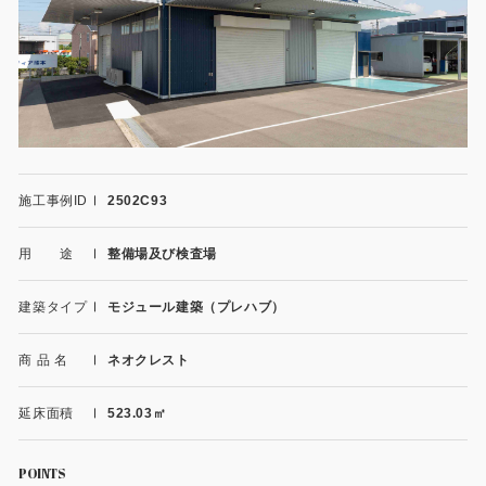
施工事例
用途から探す
あなたにナガワがお薦めの理由
事務所・作業場
Webカタログ
倉庫・工場
会社概要
施工事例ID
2502C93
店舗
よくあるご質問
用 途
整備場及び検査場
ガレージ・物置
勉強部屋・子供部屋
建築タイプ
モジュール建築（プレハブ）
その他
休憩室・喫煙室
お問い合わせ
商 品 名
ネオクレスト
中古品
ショッピングカート
延床面積
523.03㎡
利用規約
POINTS