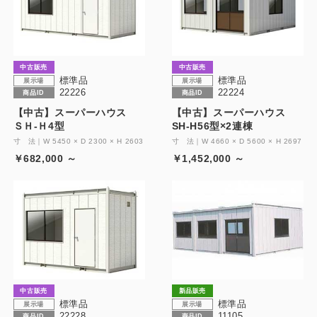
製品特長と納入までの流れ
特定商取引法に基づく表記
ユニットハウス
映像集
中古販売
中古販売
モジュール建築（プレハブ）
標準品
標準品
ナガワひまわり財団
展示場
展示場
22226
22224
商品ID
商品ID
システム建築
【中古】スーパーハウス
【中古】スーパーハウス
ＳＨ-Ｈ4型
SH-H56型×2連棟
危険物保管庫
寸 法｜W 5450 × D 2300 × H 2603
寸 法｜W 4660 × D 5600 × H 2697
￥682,000 ～
￥1,452,000 ～
防災倉庫
展示場用地の募集
中古販売
新品販売
標準品
標準品
展示場
展示場
22228
11105
商品ID
商品ID