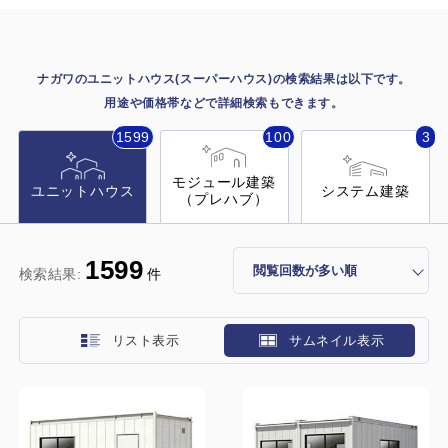
施工事例
用途から探す
あなたにナガワがお薦めの理由
ナガワのユニットハウス(スーパーハウス)の検索結果は以下です。
事務所・作業場
用途や価格帯などで詳細検索もできます。
Webカタログ
1599
100
3
倉庫・工場
会社概要
モジュール建築
店舗
ユニットハウス
システム建築
（プレハブ）
よくあるご質問
ガレージ・物置
1599
検索結果:
件
勉強部屋・子供部屋
その他
休憩室・喫煙室
お問い合わせ
リスト表示
サムネイル表示
中古品
ショッピングカート
利用規約