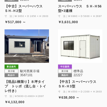
【中古】スーパーハウス
スーパーハウス ＳＨ-Ｈ56
ＳＨ-Ｈ2型
型×3連棟
寸 法｜W 3650 × D 1850 × H 2603
寸 法｜W 6990 × D 5600 × H 2697
￥517,000 ～
￥3,631,000
新品販売
中古販売
駿河西展示場
標準品
展示場
展示場
3587101
22227
商品ID
商品ID
【現品1棟限り】８坪タイ
【中古】スーパーハウス
プ トッポ（流し台・トイ
ＳＨ-Ｈ3型
レ付き）
寸 法｜W 4550 × D 2300 × H 2603
寸 法｜Ｗ5600×Ｄ4660×Ｈ2697
￥638,000 ～
￥4,132,000