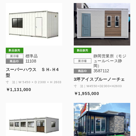
新品販売
新品販売
静岡営業所（モジ
標準品
展示場
ュールベース静
11108
展示場
商品ID
岡）
スーパーハウス ＳＨ-Ｈ4
3587112
商品ID
型
3坪アイスブルーノーチェ
寸 法｜W 5450 × D 2300 × H 2603
寸 法｜W4550×D2300×H2603
￥1,131,000
￥1,955,000