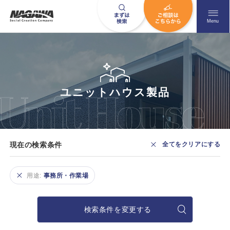
メニュ
Menu
お問い合わせはこちら
ユニットハウス製品
0120-09-9663
営業時間AM 9:00〜PM6:00
現在の検索条件
全てをクリアにする
土日祝日を除く
用途:
事務所・作業場
HOME
ナガワについて知る
検索条件を変更する
ニュース一覧
展示場を探す