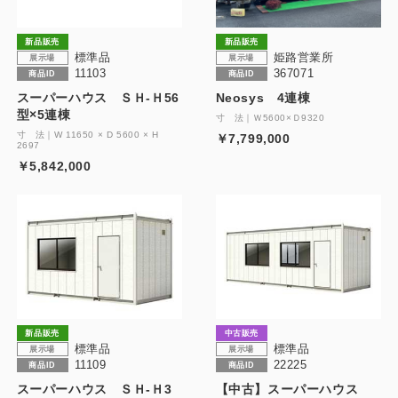
新品販売
新品販売
標準品
姫路営業所
展示場
展示場
11103
367071
商品ID
商品ID
スーパーハウス ＳＨ-Ｈ56
Neosys 4連棟
型×5連棟
寸 法｜Ｗ5600×Ｄ9320
寸 法｜W 11650 × D 5600 × H
￥7,799,000
2697
￥5,842,000
新品販売
中古販売
標準品
標準品
展示場
展示場
11109
22225
商品ID
商品ID
スーパーハウス ＳＨ-Ｈ3
【中古】スーパーハウス