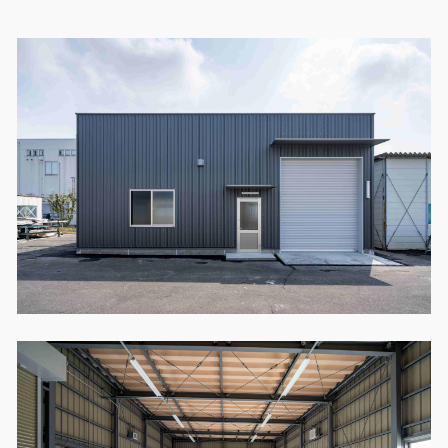
製品特長と納入までの流れ
特定商取引法に基づく表記
ユニットハウス
映像集
モジュール建築（プレハブ）
ナガワひまわり財団
システム建築
危険物保管庫
防災倉庫
展示場用地の募集