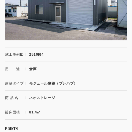
施工事例
用途から探す
あなたにナガワがお薦めの理由
事務所・作業場
Webカタログ
倉庫・工場
会社概要
施工事例ID
2510I64
店舗
よくあるご質問
用 途
倉庫
ガレージ・物置
勉強部屋・子供部屋
建築タイプ
モジュール建築（プレハブ）
その他
休憩室・喫煙室
お問い合わせ
商 品 名
ネオストレージ
中古品
ショッピングカート
延床面積
81.4㎡
利用規約
POINTS