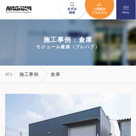
メニュ
Menu
施工事例：倉庫
お問い合わせはこちら
モジュール建築（プレハブ）
0120-09-9663
施工事例
倉庫
営業時間AM 9:00〜PM6:00
土日祝日を除く
HOME
ナガワについて知る
ニュース一覧
展示場を探す