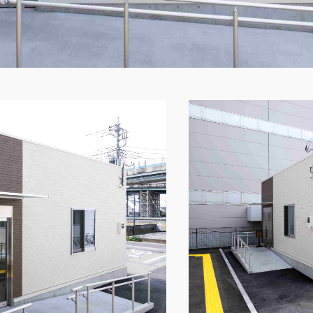
土日祝日を除く
製品特長と納入までの流れ
ナガワについて
ユニットハウス
展示場を探す
モジュール建築（プレハブ）
施工事例
システム建築
あなたにナガワ
危険物保管庫
Webカタログ
防災倉庫
会社概要
よくあるご質問