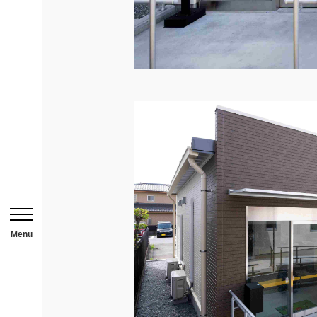
HOME
ニュース一覧
用途から探す
事務所・作業場
倉庫・工場
メニューを開閉する
店舗
Menu
ガレージ・物置
勉強部屋・子供部屋
休憩室・喫煙室