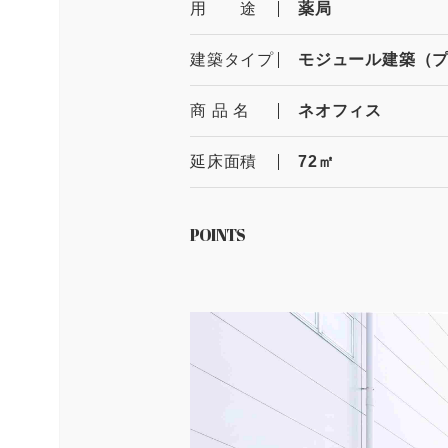
用 途
薬局
建築タイプ
モジュール建築（
商 品 名
ネオフィス
延床面積
72㎡
POINTS