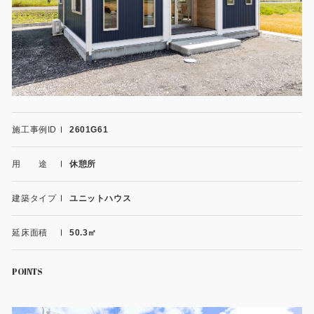
施工事例
用途から探す
あなたにナガワがお薦めの理由
事務所・作業場
Webカタログ
倉庫・工場
会社概要
施工事例ID
2601G61
店舗
よくあるご質問
用 途
休憩所
ガレージ・物置
勉強部屋・子供部屋
建築タイプ
ユニットハウス
その他
休憩室・喫煙室
お問い合わせ
延床面積
50.3㎡
中古品
ショッピングカート
POINTS
利用規約