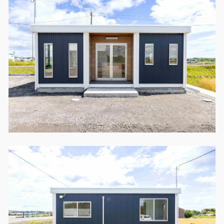
製品特長と納入までの流れ
特定商取引法に基づく表記
ユニットハウス
映像集
モジュール建築（プレハブ）
ナガワひまわり財団
システム建築
危険物保管庫
防災倉庫
展示場用地の募集