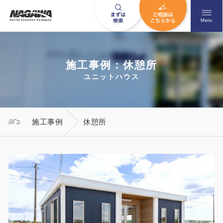
メニュ
Menu
施工事例：休憩所
お問い合わせはこちら
ユニットハウス
0120-09-9663
施工事例
休憩所
営業時間AM 9:00〜PM6:00
土日祝日を除く
HOME
ナガワについて知る
ニュース一覧
展示場を探す