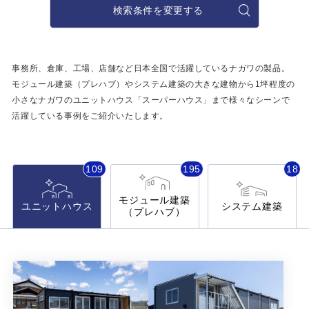
施工事例
検索条件を変更する
用途から探す
あなたにナガワがお薦めの理由
事務所・作業場
事務所、倉庫、工場、店舗など日本全国で活躍しているナガワの製品。
Webカタログ
モジュール建築（プレハブ）やシステム建築の大きな建物から
1坪程度の
倉庫・工場
小さなナガワのユニットハウス「スーパーハウス」まで
様々なシーンで
会社概要
活躍している事例をご紹介いたします。
店舗
よくあるご質問
ガレージ・物置
109
195
18
勉強部屋・子供部屋
その他
モジュール建築
ユニットハウス
システム建築
（プレハブ）
休憩室・喫煙室
お問い合わせ
中古品
ショッピングカート
利用規約