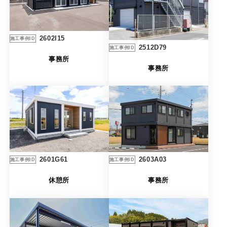
製品特長と納入までの流れ
特定商取引法に基づく表記
ユニットハウス
映像集
2602I15
施工事例ID
2512D79
施工事例ID
モジュール建築（プレハブ）
ナガワひまわり財団
事務所
事務所
システム建築
危険物保管庫
防災倉庫
展示場用地の募集
2603A03
2601G61
施工事例ID
施工事例ID
事務所
休憩所