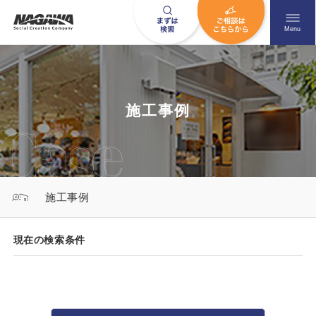
メニュ
Menu
お問い合わせはこちら
施工事例
0120-09-9663
営業時間AM 9:00〜PM6:00
施工事例
土日祝日を除く
現在の検索条件
HOME
ナガワについて知る
ニュース一覧
展示場を探す