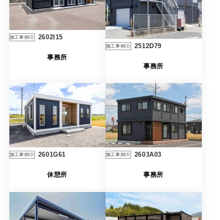
製品特長と納入までの流れ
特定商取引法に基づく表記
ユニットハウス
映像集
2602I15
施工事例ID
2512D79
施工事例ID
モジュール建築（プレハブ）
ナガワひまわり財団
事務所
事務所
システム建築
危険物保管庫
防災倉庫
展示場用地の募集
2603A03
2601G61
施工事例ID
施工事例ID
事務所
休憩所