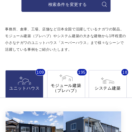
施工事例
検索条件を変更する
用途から探す
あなたにナガワがお薦めの理由
事務所・作業場
事務所、倉庫、工場、店舗など日本全国で活躍しているナガワの製品。
Webカタログ
モジュール建築（プレハブ）やシステム建築の大きな建物から
1坪程度の
倉庫・工場
小さなナガワのユニットハウス「スーパーハウス」まで
様々なシーンで
会社概要
活躍している事例をご紹介いたします。
店舗
よくあるご質問
ガレージ・物置
109
195
18
勉強部屋・子供部屋
その他
モジュール建築
ユニットハウス
システム建築
（プレハブ）
休憩室・喫煙室
お問い合わせ
中古品
ショッピングカート
利用規約