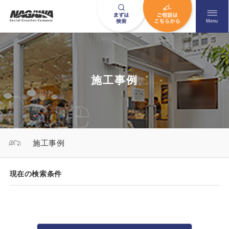
メニュ
Menu
お問い合わせはこちら
施工事例
0120-09-9663
営業時間AM 9:00〜PM6:00
施工事例
土日祝日を除く
現在の検索条件
HOME
ナガワについて知る
ニュース一覧
展示場を探す