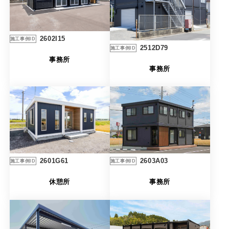
製品特長と納入までの流れ
特定商取引法に基づく表記
ユニットハウス
映像集
2602I15
施工事例ID
2512D79
施工事例ID
モジュール建築（プレハブ）
ナガワひまわり財団
事務所
事務所
システム建築
危険物保管庫
防災倉庫
展示場用地の募集
2603A03
2601G61
施工事例ID
施工事例ID
事務所
休憩所