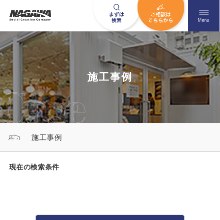
メニュ
Menu
お問い合わせはこちら
施工事例
0120-09-9663
営業時間AM 9:00〜PM6:00
施工事例
土日祝日を除く
現在の検索条件
HOME
ナガワについて知る
ニュース一覧
展示場を探す