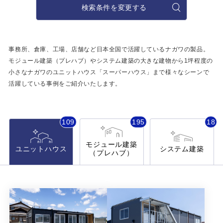
施工事例
検索条件を変更する
用途から探す
あなたにナガワがお薦めの理由
事務所・作業場
事務所、倉庫、工場、店舗など日本全国で活躍しているナガワの製品。
Webカタログ
モジュール建築（プレハブ）やシステム建築の大きな建物から
1坪程度の
倉庫・工場
小さなナガワのユニットハウス「スーパーハウス」まで
様々なシーンで
会社概要
活躍している事例をご紹介いたします。
店舗
よくあるご質問
ガレージ・物置
109
195
18
勉強部屋・子供部屋
その他
モジュール建築
ユニットハウス
システム建築
（プレハブ）
休憩室・喫煙室
お問い合わせ
中古品
ショッピングカート
利用規約