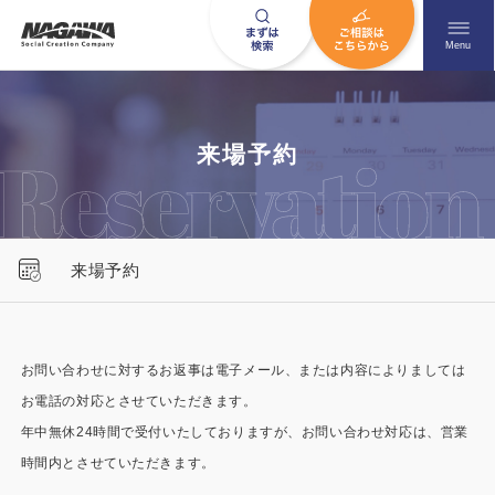
メニュ
Menu
お問い合わせはこちら
来場予約
0120-09-9663
来場予約
営業時間AM 9:00〜PM6:00
土日祝日を除く
お問い合わせに対するお返事は電子メール、または内容によりましては
お電話の対応とさせていただきます。
HOME
ナガワについて知る
年中無休24時間で受付いたしておりますが、お問い合わせ対応は、営業
ニュース一覧
展示場を探す
時間内とさせていただきます。