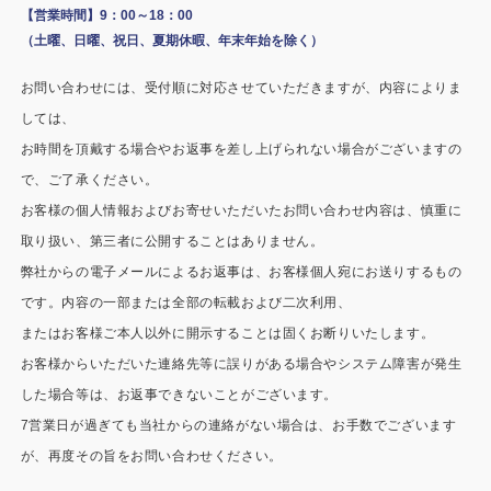
施工事例
【営業時間】9：00～18：00
（土曜、日曜、祝日、夏期休暇、年末年始を除く）
用途から探す
あなたにナガワがお薦めの理由
お問い合わせには、受付順に対応させていただきますが、内容によりま
事務所・作業場
Webカタログ
しては、
お時間を頂戴する場合やお返事を差し上げられない場合がございますの
倉庫・工場
会社概要
で、ご了承ください。
店舗
お客様の個人情報およびお寄せいただいたお問い合わせ内容は、慎重に
よくあるご質問
取り扱い、第三者に公開することはありません。
ガレージ・物置
弊社からの電子メールによるお返事は、お客様個人宛にお送りするもの
です。内容の一部または全部の転載および二次利用、
勉強部屋・子供部屋
その他
またはお客様ご本人以外に開示することは固くお断りいたします。
休憩室・喫煙室
お問い合わせ
お客様からいただいた連絡先等に誤りがある場合やシステム障害が発生
した場合等は、お返事できないことがございます。
中古品
ショッピングカート
7営業日が過ぎても当社からの連絡がない場合は、お手数でございます
が、再度その旨をお問い合わせください。
利用規約