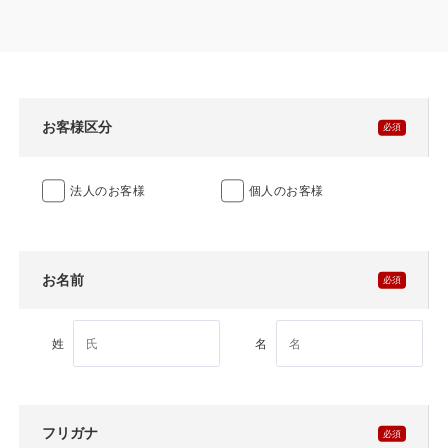
製品特長と納入までの流れ
特定商取引法に基づく表記
ユニットハウス
映像集
モジュール建築（プレハブ）
ナガワひまわり財団
お客様区分
システム建築
法人のお客様
個人のお客様
危険物保管庫
防災倉庫
お名前
展示場用地の募集
姓
名
フリガナ