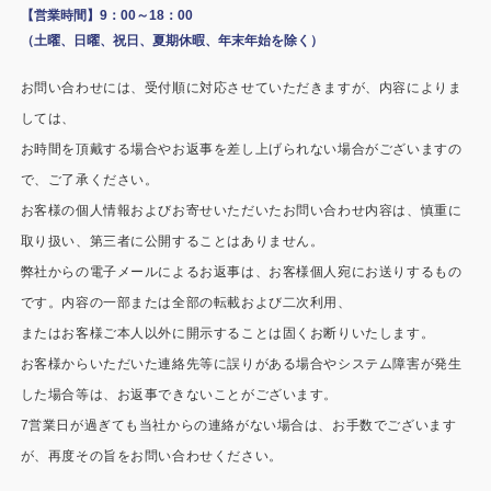
施工事例
【営業時間】9：00～18：00
（土曜、日曜、祝日、夏期休暇、年末年始を除く）
用途から探す
あなたにナガワがお薦めの理由
お問い合わせには、受付順に対応させていただきますが、内容によりま
事務所・作業場
Webカタログ
しては、
お時間を頂戴する場合やお返事を差し上げられない場合がございますの
倉庫・工場
会社概要
で、ご了承ください。
店舗
お客様の個人情報およびお寄せいただいたお問い合わせ内容は、慎重に
よくあるご質問
取り扱い、第三者に公開することはありません。
ガレージ・物置
弊社からの電子メールによるお返事は、お客様個人宛にお送りするもの
です。内容の一部または全部の転載および二次利用、
勉強部屋・子供部屋
その他
またはお客様ご本人以外に開示することは固くお断りいたします。
休憩室・喫煙室
お問い合わせ
お客様からいただいた連絡先等に誤りがある場合やシステム障害が発生
した場合等は、お返事できないことがございます。
中古品
ショッピングカート
7営業日が過ぎても当社からの連絡がない場合は、お手数でございます
が、再度その旨をお問い合わせください。
利用規約