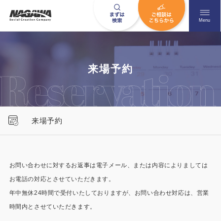
メニュ
Menu
お問い合わせはこちら
来場予約
0120-09-9663
来場予約
営業時間AM 9:00〜PM6:00
土日祝日を除く
お問い合わせに対するお返事は電子メール、または内容によりましては
お電話の対応とさせていただきます。
HOME
ナガワについて知る
年中無休24時間で受付いたしておりますが、お問い合わせ対応は、営業
ニュース一覧
展示場を探す
時間内とさせていただきます。