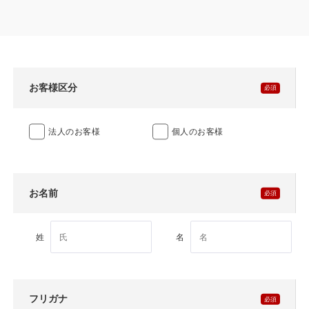
製品特長と納入までの流れ
特定商取引法に基づく表記
ユニットハウス
映像集
モジュール建築（プレハブ）
ナガワひまわり財団
お客様区分
システム建築
法人のお客様
個人のお客様
危険物保管庫
防災倉庫
お名前
展示場用地の募集
姓
名
フリガナ