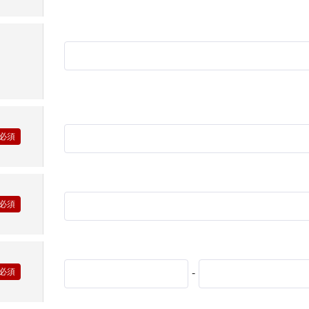
0120-09-966
ら
営業時間AM 9:00〜PM6:0
土日祝日を除く
-