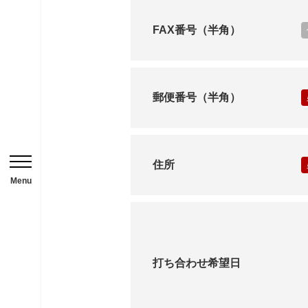
HOME
FAX番号（半角）
ニュース一覧
用途から探す
郵便番号（半角）
事務所・作業場
倉庫・工場
住所
メニューを開閉する
店舗
Menu
ガレージ・物置
勉強部屋・子供部屋
休憩室・喫煙室
打ち合わせ希望日
中古品