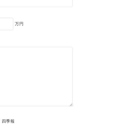
ート
万円
基づく表記
財団
・四季報