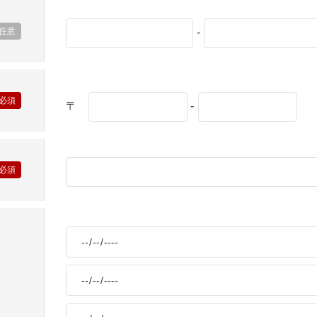
-
製品特長と納入までの流れ
ナガワについて
〒
-
ユニットハウス
展示場を探す
モジュール建築（プレハブ）
施工事例
システム建築
あなたにナガワ
危険物保管庫
Webカタログ
防災倉庫
会社概要
よくあるご質問
その他