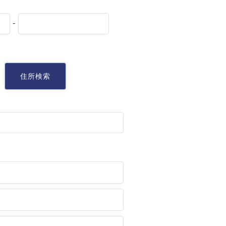
-
知る
住所検索
がお薦めの理由