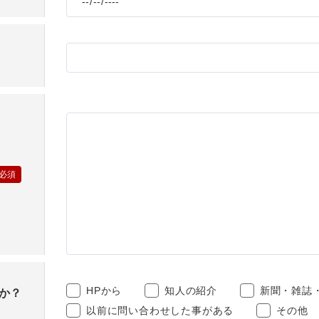
お問い合わせ
ショッピングカ
利用規約
特定商取引法に
映像集
ナガワひまわり
HPから
知人の紹介
新聞・雑誌
か？
以前に問い合わせした事がある
その他