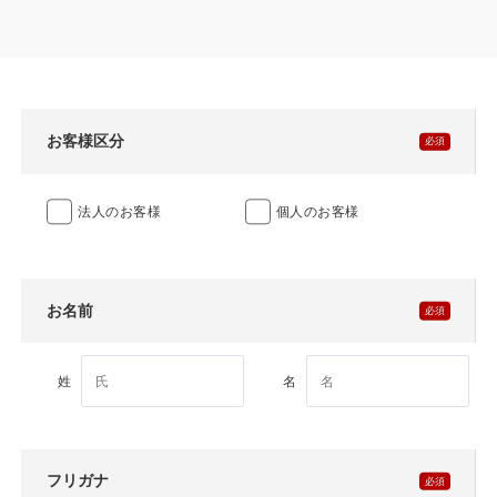
製品特長と納入までの流れ
特定商取引法に基づく表記
ユニットハウス
映像集
モジュール建築（プレハブ）
ナガワひまわり財団
お客様区分
システム建築
法人のお客様
個人のお客様
危険物保管庫
防災倉庫
お名前
展示場用地の募集
姓
名
フリガナ