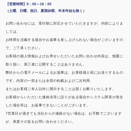
施工事例
【営業時間】9：00～18：00
（土曜、日曜、祝日、夏期休暇、年末年始を除く）
用途から探す
あなたにナガワがお薦めの理由
お問い合わせには、受付順に対応させていただきますが、内容によりま
事務所・作業場
Webカタログ
しては、
お時間を頂戴する場合やお返事を差し上げられない場合がございますの
倉庫・工場
会社概要
で、ご了承ください。
店舗
お客様の個人情報およびお寄せいただいたお問い合わせ内容は、慎重に
よくあるご質問
取り扱い、第三者に公開することはありません。
ガレージ・物置
弊社からの電子メールによるお返事は、お客様個人宛にお送りするもの
です。内容の一部または全部の転載および二次利用、
勉強部屋・子供部屋
その他
またはお客様ご本人以外に開示することは固くお断りいたします。
休憩室・喫煙室
お問い合わせ
お客様からいただいた連絡先等に誤りがある場合やシステム障害が発生
した場合等は、お返事できないことがございます。
中古品
ショッピングカート
7営業日が過ぎても当社からの連絡がない場合は、お手数でございます
が、再度その旨をお問い合わせください。
利用規約