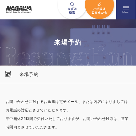
メニュ
Menu
お問い合わせはこちら
来場予約
0120-09-9663
来場予約
営業時間AM 9:00〜PM6:00
土日祝日を除く
お問い合わせに対するお返事は電子メール、または内容によりましては
お電話の対応とさせていただきます。
HOME
ナガワについて知る
年中無休24時間で受付いたしておりますが、お問い合わせ対応は、営業
ニュース一覧
展示場を探す
時間内とさせていただきます。