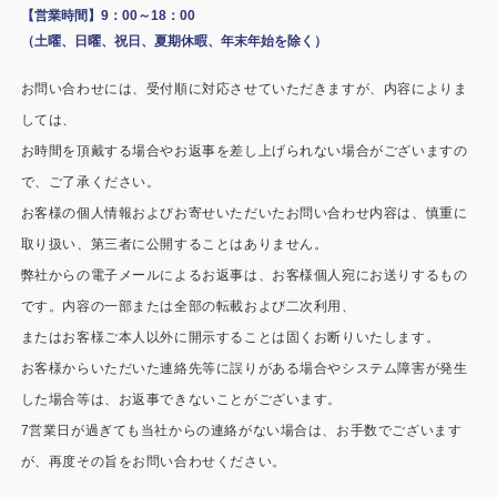
施工事例
【営業時間】9：00～18：00
（土曜、日曜、祝日、夏期休暇、年末年始を除く）
用途から探す
あなたにナガワがお薦めの理由
お問い合わせには、受付順に対応させていただきますが、内容によりま
事務所・作業場
Webカタログ
しては、
お時間を頂戴する場合やお返事を差し上げられない場合がございますの
倉庫・工場
会社概要
で、ご了承ください。
店舗
お客様の個人情報およびお寄せいただいたお問い合わせ内容は、慎重に
よくあるご質問
取り扱い、第三者に公開することはありません。
ガレージ・物置
弊社からの電子メールによるお返事は、お客様個人宛にお送りするもの
です。内容の一部または全部の転載および二次利用、
勉強部屋・子供部屋
その他
またはお客様ご本人以外に開示することは固くお断りいたします。
休憩室・喫煙室
お問い合わせ
お客様からいただいた連絡先等に誤りがある場合やシステム障害が発生
した場合等は、お返事できないことがございます。
中古品
ショッピングカート
7営業日が過ぎても当社からの連絡がない場合は、お手数でございます
が、再度その旨をお問い合わせください。
利用規約