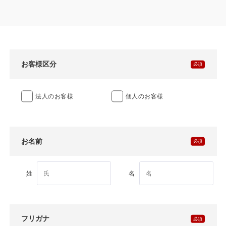
製品特長と納入までの流れ
特定商取引法に基づく表記
ユニットハウス
映像集
モジュール建築（プレハブ）
ナガワひまわり財団
お客様区分
システム建築
法人のお客様
個人のお客様
危険物保管庫
防災倉庫
お名前
展示場用地の募集
姓
名
フリガナ