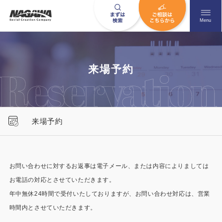
メニュ
Menu
お問い合わせはこちら
来場予約
0120-09-9663
来場予約
営業時間AM 9:00〜PM6:00
土日祝日を除く
お問い合わせに対するお返事は電子メール、または内容によりましては
お電話の対応とさせていただきます。
HOME
ナガワについて知る
年中無休24時間で受付いたしておりますが、お問い合わせ対応は、営業
ニュース一覧
展示場を探す
時間内とさせていただきます。