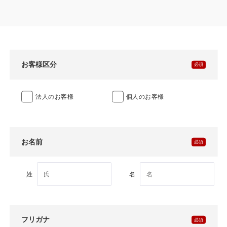
製品特長と納入までの流れ
特定商取引法に基づく表記
ユニットハウス
映像集
モジュール建築（プレハブ）
ナガワひまわり財団
お客様区分
システム建築
法人のお客様
個人のお客様
危険物保管庫
防災倉庫
お名前
展示場用地の募集
姓
名
フリガナ