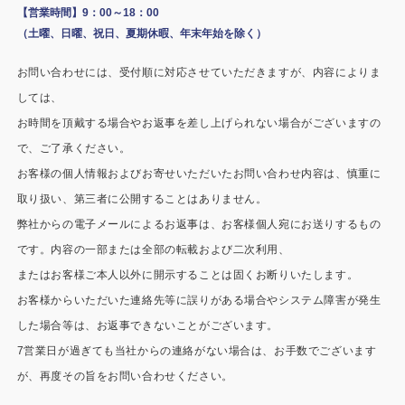
施工事例
【営業時間】9：00～18：00
（土曜、日曜、祝日、夏期休暇、年末年始を除く）
用途から探す
あなたにナガワがお薦めの理由
お問い合わせには、受付順に対応させていただきますが、内容によりま
事務所・作業場
Webカタログ
しては、
お時間を頂戴する場合やお返事を差し上げられない場合がございますの
倉庫・工場
会社概要
で、ご了承ください。
店舗
お客様の個人情報およびお寄せいただいたお問い合わせ内容は、慎重に
よくあるご質問
取り扱い、第三者に公開することはありません。
ガレージ・物置
弊社からの電子メールによるお返事は、お客様個人宛にお送りするもの
です。内容の一部または全部の転載および二次利用、
勉強部屋・子供部屋
その他
またはお客様ご本人以外に開示することは固くお断りいたします。
休憩室・喫煙室
お問い合わせ
お客様からいただいた連絡先等に誤りがある場合やシステム障害が発生
した場合等は、お返事できないことがございます。
中古品
ショッピングカート
7営業日が過ぎても当社からの連絡がない場合は、お手数でございます
が、再度その旨をお問い合わせください。
利用規約